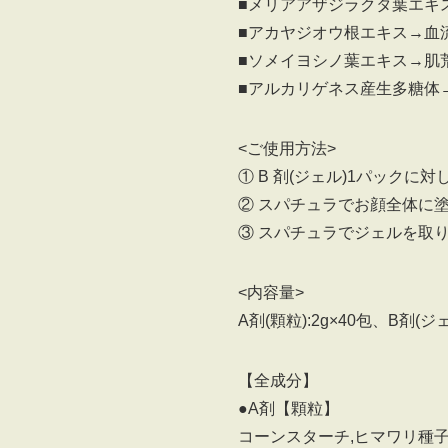
■メリアアザジラクタ葉エキ
■アカヤジオウ根エキス→血
■ソメイヨシノ葉エキス→肌
■アルカリゲネス産生多糖体
<ご使用方法>
① B 剤(ジェル)1パックに
② スパチュラでお顔全体に塗
③ スパチュラでジェルを取
<内容量>
A剤(顆粒):2g×40包、B剤(ジェル
【全成分】
●A剤【顆粒】
コーンスターチ,ヒマワリ種子油