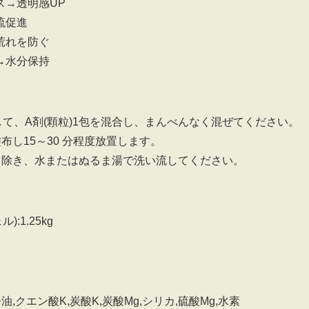
ス→透明感UP
流促進
荒れを防ぐ
→水分保持
対して、A剤(顆粒)1包を混合し、まんべんなく混ぜてください。
布し15～30 分程度放置します。
り除き、水またはぬるま湯で洗い流してください。
):1.25kg
,クエン酸K,炭酸K,炭酸Mg,シリカ,硫酸Mg,水素