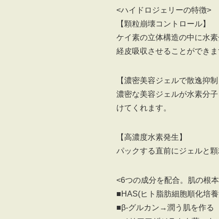
<ハイドロジェリーの特徴>
【顆粒崩壊コントロール】
ケイ素の立体構造の中に水素
経皮吸収させることができま
【濃密美容ジェルで散逸抑制
濃密な美容ジェルが水素分子
けてくれます。
【高濃度水素発生】
パックする直前にジェルと顆
<6つの成分を配合。肌の根
■HAS(ヒト脂肪細胞順化培
■β-グルカン→潤う肌を作る